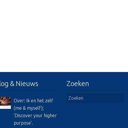
log & Nieuws
Zoeken
Over: Ik en het zelf
(me & myself);
'Discover your higher
purpose'.