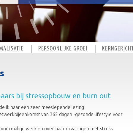
s
aars bij stressopbouw en burn out
de ik naar een zeer meeslepende lezing
 netwerkbijeenkomst van 365 dagen -gezonde lifestyle voor
r voormalige werk en over haar ervaringen met stress