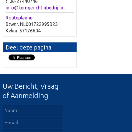
t: 06-27440746
info@kerngerichtinbedrijf.nl
Routeplanner
Btwnr. NL001722995B23
Kvknr. 57176604
Deel deze pagina
Uw Bericht, Vraag
of Aanmelding