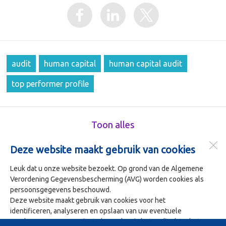
audit
human capital
human capital audit
top performer profile
Toon alles
Deze website maakt gebruik van cookies
Kerngericht In Bedrijf (KIB)
Beursplein 37
Leuk dat u onze website bezoekt. Op grond van de Algemene
3011 AA
Rotterdam (P.O.Box 30223 3001 DE)
Verordening Gegevensbescherming (AVG) worden cookies als
persoonsgegevens beschouwd.
Deze website maakt gebruik van cookies voor het
Open desktopversie
identificeren, analyseren en opslaan van uw eventuele
voorkeuren. Om onze site te bezoeken is het nodig dat u het