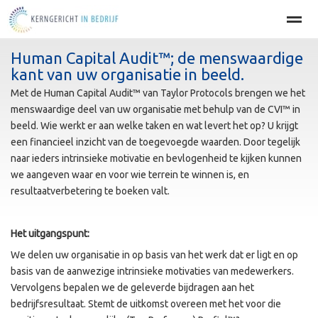
Human Capital Audit™; de menswaardige
Home
BEDRIJFSOPTIMALISATIE
PERSOONLIJKE EFFECT
kant van uw organisatie in beeld.
Met de Human Capital Audit™ van Taylor Protocols brengen we het
menswaardige deel van uw organisatie met behulp van de CVI™ in
Home
Agenda
Nieuws
Zoeken
Pag
beeld. Wie werkt er aan welke taken en wat levert het op? U krijgt
een financieel inzicht van de toegevoegde waarden. Door tegelijk
naar ieders intrinsieke motivatie en bevlogenheid te kijken kunnen
we aangeven waar en voor wie terrein te winnen is, en
resultaatverbetering te boeken valt.
Het uitgangspunt:
We delen uw organisatie in op basis van het werk dat er ligt en op
basis van de aanwezige intrinsieke motivaties van medewerkers.
Vervolgens bepalen we de geleverde bijdragen aan het
bedrijfsresultaat. Stemt de uitkomst overeen met het voor die