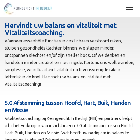
Hervindt uw balans en vitaliteit met
Home
BEDRIJFSOPTIMALISATIE
PERSOONLIJKE EFFECT
Vitaliteitscoaching.
Wanneer essentiële functies in ons lichaam verstoord raken,
sluipen gezondheidsklachten binnen. We slapen minder,
Home
Agenda
Nieuws
Zoeken
Pag
ontspannen slechter en/of zijn sneller boos. Of we denken en
handelen minder creatief en meer rigide. Kortom: ons welbevinden,
souplesse, wendbaarheid, vitaliteit en levensvreugde raken
letterlijk in de knel. Hervindt uw balans en vitaliteit met
vitaliteitscoaching!
5.0 Afstemming tussen Hoofd, Hart, Buik, Handen
en Missie
Vitaliteitscoaching bij Kerngericht In Bedrijf (KIB) en partners helpt
u bij het verkrijgen van inzicht in een 5.0 afstemming tussen Hoofd,
Hart, Buik, Handen en Missie. Wat heeft uw nodig om in balans te