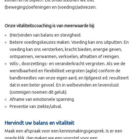
komen en te blijven? Dit ondersteunen we met
(bewegings)oefeningen en (voedings)adviezen.
Onze vitaliteitscoaching is van meerwaarde bij:
(Her)vinden van balans en stevigheid.
Betere voedingskeuzes maken. Voeding kan ons uitputten. En
voeding kan ons versterken, kracht bieden, energie geven,
ontspannen, verwarmen, verkoelen, afmatten of reinigen.
Wils-, doorzettings- en veranderkracht vergroten. Als we de
wendbaarheid en flexibiliteit vergroten (agile) conform de
bandbreedtes van onze eigen aard, en tijdgeest ed. resulteert
dat in een beter gevoel. En in welbevinden en levenslust
(sommigen noemen dit geluk).
Afname van emotionele spanning.
Preventie van ziekte/uitval.
Hervindt uw balans en vitaliteit
Maak een afspraak voor een kennismakingsgesprek. Is er een
goede klik, dan maken we een voorstel voor een