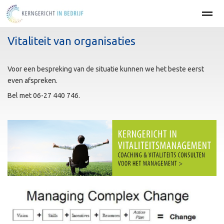
Vitaliteit van organisaties
Home
BEDRIJFSOPTIMALISATIE
PERSOONLIJKE EFFECT
Voor een bespreking van de situatie kunnen we het beste eerst
Home
Agenda
Nieuws
Zoeken
Pag
even afspreken.
Bel met 06-27 440 746.