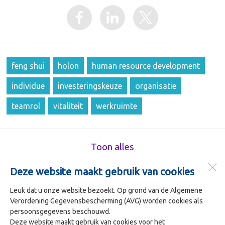
feng shui
holon
human resource development
individue
investeringskeuze
organisatie
teamrol
vitaliteit
werkruimte
Toon alles
Deze website maakt gebruik van cookies
Kerngericht In Bedrijf (KIB)
Beursplein 37
Leuk dat u onze website bezoekt. Op grond van de Algemene
3011 AA
Rotterdam (P.O.Box 30223 3001 DE)
Verordening Gegevensbescherming (AVG) worden cookies als
persoonsgegevens beschouwd.
Deze website maakt gebruik van cookies voor het