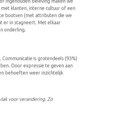
n of ingehouden beleving maken we
met klanten, interne cultuur of een
 te bootsen (met attributen die we
 er in stagneert. Met elkaar
en onderling.
t. Communicatie is grotendeels (93%)
bben. Door expressie te geven aan
n behoeften weer inzichtelijk
lak voor verandering. Zo