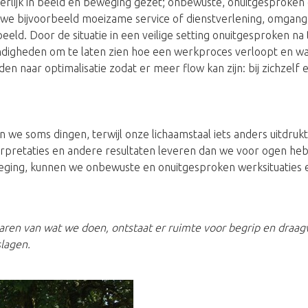
rlijk in beeld en beweging gezet; onbewuste, onuitgesproke
n we bijvoorbeeld moeizame service of dienstverlening, omgang 
eeld. Door de situatie in een veilige setting onuitgesproken na
igheden om te laten zien hoe een werkproces verloopt en wat
n naar optimalisatie zodat er meer flow kan zijn: bij zichzelf 
 we soms dingen, terwijl onze lichaamstaal iets anders uitdruk
terpretaties en andere resultaten leveren dan we voor ogen he
eging, kunnen we onbewuste en onuitgesproken werksituaties e
ren van wat we doen, ontstaat er ruimte voor begrip en draagv
slagen.