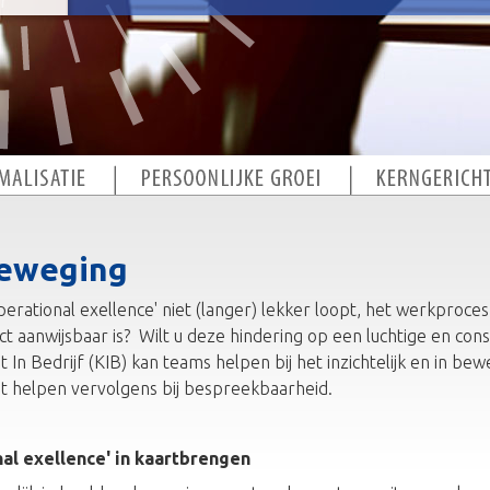
beweging
perational exellence' niet (langer) lekker loopt, het werkproce
rect aanwijsbaar is? Wilt u deze hindering op een luchtige en co
 In Bedrijf (KIB) kan teams helpen bij het inzichtelijk en in bew
ht helpen vervolgens bij bespreekbaarheid.
l exellence' in kaartbrengen