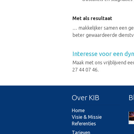
Met als resultaat
… makkelijker samen een ge
beter gewaardeerde dienstve
Interesse voor een dy
Maak met ons vrijblijvend ee
27 44 07 46.
Over KIB
B
Home
Visie & Missie
Referenties
Tarieven