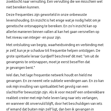
zoektocht naar vervulling. Een vervulling die we misschien wel
niet bereiken kunnen.
Deze frequenties zijn geworteld in onze onbewuste
levenshouding. En inzicht is het enige wat je nodig hebt om je
genetische ontsnapping te bereiken. En zo’n inzicht kan op
allerlei manieren binnen vallen al kan het gaan versnellen op
het niveau van integer- en puur zijn.
Met ontsluiting van begrip, waarheidsvinding en verbinding met
je zelf, kun je je schaduw tril frequentie helpen ontstijgen. De
grote spirituele leraar Gurdjieff beschreef dit met: "om uit de
gevangenis te ontsnappen, moet je eerst beseffen dat
je gevangen bent."
Wel dan, het lage frequentie netwerk houdt en hield me
gevangen. En ze neemt vele subtiele wendingen aan. En zo kan
ook mijn invulling van spiritualiteit het gevolg van een
slachtoffer bewustzijn zijn. Als ik voor mezelf een onbereikbare
realiteit creëer met mijn hele leven lang naar iets verlangen,
en wanneer dit onvervuld blijft, door het beschuldigen van iets
of iemand dat buiten mijn zelf ligt, dan ben ik gevangen in