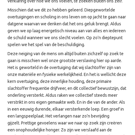
verklaring over hoe we ons voelen, te zoeken buiten ons zelf.
Misschien dat we dit zo hebben geleerd. Diepgewortelde
overtuigingen en scholing in ons leven om op jacht te gaan naar
datgene waarvan we denken dat het ons geluk brengt. Aldus
geven we op laag energetisch niveau aan van alles en iedereen
de schuld wanneer we ons slecht voelen. Op zo'n dieptepunt
spelen we het spel van de beschuldiging.
Deze neiging van de mens om altijd buiten zichzelf op zoek te
gaan is misschien wel onze grootste verslaving hier op aarde.
Het is geworteld in de overtuiging dat wij slachtoffer zijn van
onze materiële en fysieke werkelijkheid. En het is wellicht deze
kern overtuiging, deze innerlijke houding, deze primaire
slachtoffer frequentie drijfveer, en dit collectief bewustzijn, dat
onderling versterkt. Aldus raken we collectief steeds meer
verstrikt in ons eigen gemaakte web. En in die van de ander. Als
in een eeuwig durende, elkaar versterkende loep. Een groef in
een langspeelplaat. Het verlangen naar zo’n bevrijding
gijzelt. Prettige gevoelens waar we naar op zoek zijn creëren
een onophoudelijke honger. Zo zijn we verslaafd aan de