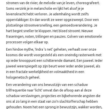
stromen van de rivier, de melodie van je leven, choreografeert.
Soms verzink je in melancholie en lijkt het alsof je je
levenskracht hebt verloren. Je ademhaling wordt zelfs
oppervlakkiger. En dan wordt ze weer opgezweept. Door een
plotselinge stroomversnelling, een gemoedsverandering. Je
hart begint sneller te kloppen. Het bloed stroomt. Nieuwe
fraseringen, noten, trillingen en pauzes. Golven van emotionele
processen volgen elkaar op.
Een hindoe mythe, 'Indra ’s net’ geheten, verhaalt over onze
kosmos die wordt voorgesteld als een oneindig rasterwerk met
op ieder knooppunt een schitterende diamant. Een juweel. Ieder
juweel weerspiegelt op zijn beurt weer ieder ander juweel, als
in een fractale werkelijkheid en volmaaktheid in een
hologenetisch geheel.
Een verandering van ons bewustzijn van een schaduw
trilfrequentie naar 'licht' omvat dan de afloop aan al deze
schaduw verslavingen, projecties en bijbehorende angsten die
ons al zo lang in een staat van zo'n slachtofferschap hebben
gehouden. Noem het een sprong in bewustzijn, wakker worden,