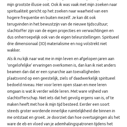
mijn grootste illusie ooit. Ook ik was vaak met mijn zoeken naar
spiritualiteit gericht op het zoeken naar waarheid van een
hogere frequentie en buiten mezelf. Je kan dit ook
terugvinden in het bewustzijn van de nieuwe tijdscultuur;
slachtoffer zijn van de eigen projecties en verwachtingen en
dus onherroepelijk ook van de eigen teleurstellingen. Spiritueel
drie dimensionaal (3D) materialisme en nog volstrekt niet
wakker.
Als ik nu kijk naar wat me in mijn leven en afgelopen jaren aan
'ongelofelijke' ervaringen overkomen is, dan kan ik niet anders
beamen dan dat er een synarchie aan toevalligheden
plaatsvond op een geestelijk, ziels of daadwerkelijk spiritueel
bedoeld niveau. Hier voor leren open staan en mee leren
omgaan is wat ik verder wilde leren. Met ware vrijheid van
slachtofferschap. Niet iets dat het gevolg ergens van is, of te
maken heeft met hoe ik mijn tijd besteed. Eerder een soort
steeds groter wordende innerlijke ruimtelijkheid die binnen in
me ontstaat en groeit. Je doorziet dan hoe overtuigingen als het
ware de eb en vloed van je ademhalingspatronen tijdens het