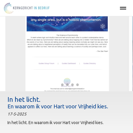
Home
BEDRIJFSOPTIMALISATIE
PERSOONLIJKE EFFECT
Home
Agenda
Nieuws
Zoeken
Pag
●
●
●
●
●
In het licht.
En waarom ik voor Hart voor Vrijheid kies.
17-5-2025
In het licht. En waarom ik voor Hart voor Vrijheid kies.