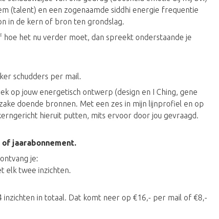
em (talent) en een zogenaamde siddhi energie frequentie
oon in de kern of bron ten grondslag.
e af hoe het nu verder moet, dan spreekt onderstaande je
ker schudders per mail.
iek op jouw energetisch ontwerp (design en I Ching, gene
ake doende bronnen. Met een zes in mijn lijnprofiel en op
n kerngericht hieruit putten, mits ervoor door jou gevraagd.
- of jaarabonnement.
 ontvang je:
 elk twee inzichten.
4 inzichten in totaal. Dat komt neer op €16,- per mail of €8,-