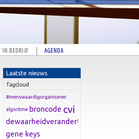
Laatste nieuws
Tagcloud
#menswaardigorganiseren
cvi
broncode
algoritme
dewaarheidverandert
gene keys