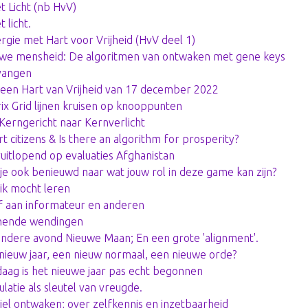
et Licht (nb HvV)
t licht.
rgie met Hart voor Vrijheid (HvV deel 1)
we mensheid: De algoritmen van ontwaken met gene keys
vangen
een Hart van Vrijheid van 17 december 2022
ix Grid lijnen kruisen op knooppunten
Kerngericht naar Kernverlicht
t citizens & Is there an algorithm for prosperity?
uitlopend op evaluaties Afghanistan
je ook benieuwd naar wat jouw rol in deze game kan zijn?
ik mocht leren
f aan informateur en anderen
nende wendingen
ondere avond Nieuwe Maan; En een grote 'alignment'.
nieuw jaar, een nieuw normaal, een nieuwe orde?
aag is het nieuwe jaar pas echt begonnen
ulatie als sleutel van vreugde.
iel ontwaken; over zelfkennis en inzetbaarheid