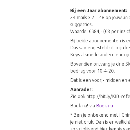
Bij een Jaar abonnement:
24 mails x 2 = 48 op jouw un
suggesties!
Waarde: €384,- (€8 per inzich
Bij beide abonnementen is ee
Dus samengesteld uit mijn ke
Keys alsmede andere energeti
Bovendien ontvang je drie S
bedrag voor 10-4-20!
Dat is een voor,- midden en 
Aanrader:
Zie ook http://bit.ly/KIB-ref
Boek nu! via
Boek nu
* Ben je onbekend met I Chi
je niet druk. Dan is er welli
zo vrijblijvend hier kennis v