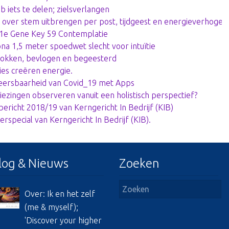
eb iets te delen; zielsverlangen
 over stem uitbrengen per post, tijdgeest en energieverhogen
1e Gene Key 59 Contemplatie
na 1,5 meter spoedwet slecht voor intuïtie
okken, bevlogen en begeesterd
ties creëren energie.
ersbaarheid van Covid_19 met Apps
iezingen observeren vanuit een holistisch perspectief?
bericht 2018/19 van Kerngericht In Bedrijf (KIB)
erspecial van Kerngericht In Bedrijf (KIB).
log & Nieuws
Zoeken
Over: Ik en het zelf
(me & myself);
'Discover your higher