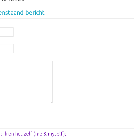
enstaand bericht
: Ik en het zelf (me & myself);