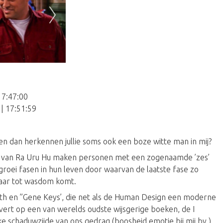
17:47:00
| 17:51:59
nen dan herkennen jullie soms ook een boze witte man in mij?
ie van Ra Uru Hu maken personen met een zogenaamde ’zes’
al groei fasen in hun leven door waarvan de laatste fase zo
sjaar tot wasdom komt.
Ruth en ”Gene Keys’, die net als de Human Design een moderne
vert op een van werelds oudste wijsgerige boeken, de I
lke schaduwzijde van ons gedrag (boosheid emotie bij mij bv.)