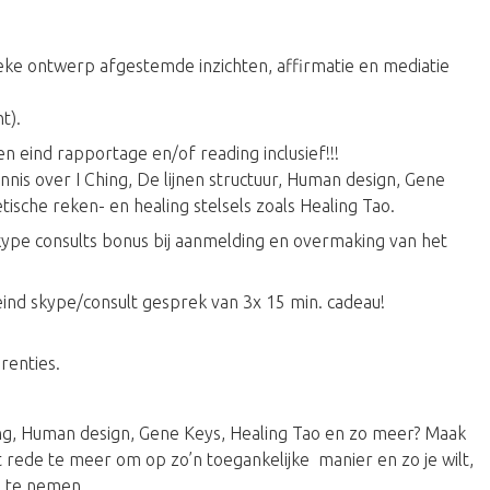
ieke ontwerp afgestemde inzichten, affirmatie en mediatie
t).
n eind rapportage en/of reading inclusief!!!
nnis over I Ching, De lijnen structuur, Human design, Gene
sche reken- en healing stelsels zoals Healing Tao.
kype consults bonus bij aanmelding en overmaking van het
eind skype/consult gesprek van 3x 15 min. cadeau!
erenties.
ng, Human design, Gene Keys, Healing Tao en zo meer? Maak
cht rede te meer om op zo’n toegankelijke manier en zo je wilt,
an te nemen.