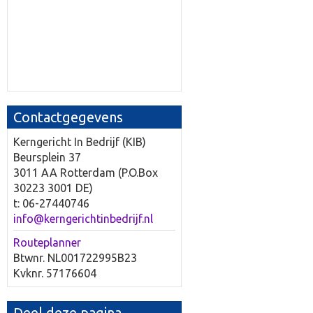
Contactgegevens
Kerngericht In Bedrijf (KIB)
Beursplein 37
3011 AA Rotterdam (P.O.Box
30223 3001 DE)
t: 06-27440746
info@kerngerichtinbedrijf.nl
Routeplanner
Btwnr. NL001722995B23
Kvknr. 57176604
Deel deze pagina