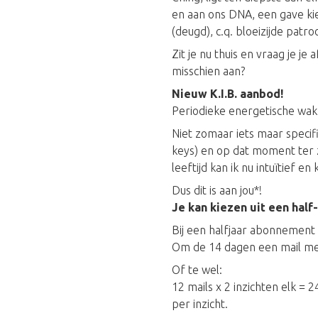
en aan ons DNA, een gave ki
(deugd), c.q. bloeizijde patr
Zit je nu thuis en vraag je j
misschien aan?
Nieuw K.I.B. aanbod!
Periodieke energetische wak
Niet zomaar iets maar specif
keys) en op dat moment ter z
leeftijd kan ik nu intuïtief e
Dus dit is aan jou*!
Je kan kiezen uit een half
Bij een halfjaar abonnement
Om de 14 dagen een mail met
Of te wel:
12 mails x 2 inzichten elk = 2
per inzicht.