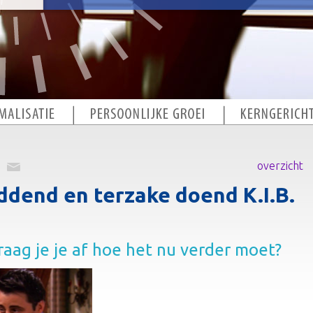
overzicht
dend en terzake doend K.I.B.
vraag je je af hoe het nu verder moet?