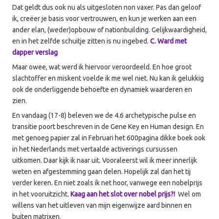
Dat geldt dus ook nu als uitgesloten non vaxer. Pas dan geloof
ik, creëer je basis voor vertrouwen, en kun je werken aan een
ander elan, (weder)opbouw of nationbuilding. Gelijkwaardigheid,
en in het zelfde schuitje zitten is nu ingebed.
C. Ward met
dapper verslag
Maar owee, wat werd ik hiervoor veroordeeld. En hoe groot
slachtoffer en miskent voelde ik me wel niet. Nu kan ik gelukkig
ook de onderliggende behoefte en dynamiek waarderen en
zien.
En vandaag (17-8) beleven we de 4.6 archetypische pulse en
transitie poort beschreven in de Gene Key en Human design. En
met genoeg papier zal in Februari het 600pagina dikke boek ook
in het Nederlands met vertaalde activerings cursussen
uitkomen. Daar kijk ik naar uit. Vooraleerst wil ik meer innerlijk
weten en afgestemming gaan delen. Hopelijk zal dan het tij
verder keren. En niet zoals ik net hoor, vanwege een nobelprijs
in het vooruitzicht.
Kaag aan het slot over nobel prijs?!
Wel om
willens van het uitleven van mijn eigenwijze aard binnen en
buiten matrixen.