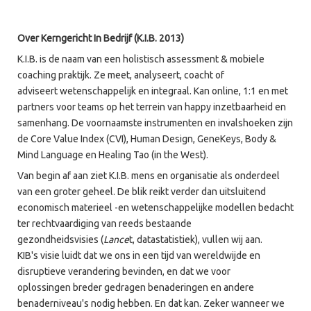
Over Kerngericht In Bedrijf (K.I.B. 2013)
K.I.B. is de naam van een holistisch assessment & mobiele
coaching praktijk. Ze meet, analyseert, coacht of
adviseert wetenschappelijk en integraal. Kan online, 1:1 en met
partners voor teams op het terrein van happy inzetbaarheid en
samenhang. De voornaamste instrumenten en invalshoeken zijn
de Core Value Index (CVI), Human Design, GeneKeys, Body &
Mind Language en Healing Tao (in the West).
Van begin af aan ziet K.I.B. mens en organisatie als onderdeel
van een groter geheel. De blik reikt verder dan uitsluitend
economisch materieel -en wetenschappelijke modellen bedacht
ter rechtvaardiging van reeds bestaande
gezondheidsvisies (
Lance
t, datastatistiek), vullen wij aan.
KIB's visie luidt dat we ons in een tijd van wereldwijde en
disruptieve verandering bevinden, en dat we voor
oplossingen breder gedragen benaderingen en andere
benaderniveau's nodig hebben. En dat kan. Zeker wanneer we