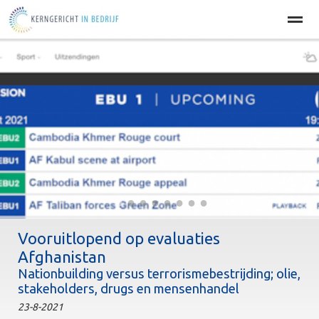
Home
BEDRIJFSOPTIMALISATIE
PERSOONLIJKE EFFECT
Home
Agenda
Nieuws
Zoeken
Pag
●
●
●
●
●
●
●
●
Vooruitlopend op evaluaties
Afghanistan
Nationbuilding versus terrorismebestrijding; olie,
stakeholders, drugs en mensenhandel
23-8-2021