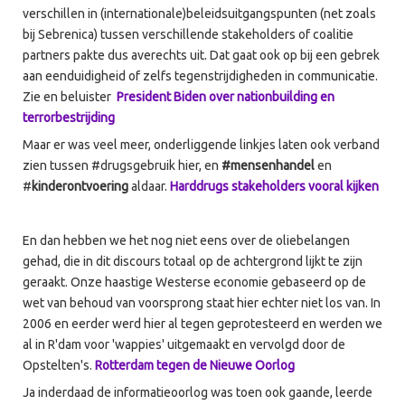
verschillen in (internationale)beleidsuitgangspunten (net zoals
bij Sebrenica) tussen verschillende stakeholders of coalitie
partners pakte dus averechts uit. Dat gaat ook op bij een gebrek
aan eenduidigheid of zelfs tegenstrijdigheden in communicatie.
Zie en beluister
President Biden over nationbuilding en
terrorbestrijding
Maar er was veel meer, onderliggende linkjes laten ook verband
zien tussen #drugsgebruik hier, en
#mensenhandel
en
#
kinderontvoering
aldaar.
Harddrugs stakeholders vooral kijken
En dan hebben we het nog niet eens over de oliebelangen
gehad, die in dit discours totaal op de achtergrond lijkt te zijn
geraakt. Onze haastige Westerse economie gebaseerd op de
wet van behoud van voorsprong staat hier echter niet los van. In
2006 en eerder werd hier al tegen geprotesteerd en werden we
al in R'dam voor 'wappies' uitgemaakt en vervolgd door de
Opstelten's.
Rotterdam tegen de Nieuwe Oorlog
Ja inderdaad de informatieoorlog was toen ook gaande, leerde