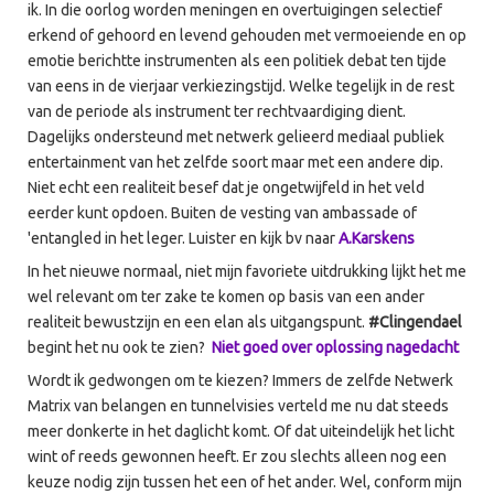
ik. In die oorlog worden meningen en overtuigingen selectief
erkend of gehoord en levend gehouden met vermoeiende en op
emotie berichtte instrumenten als een politiek debat ten tijde
van eens in de vierjaar verkiezingstijd. Welke tegelijk in de rest
van de periode als instrument ter rechtvaardiging dient.
Dagelijks ondersteund met netwerk gelieerd mediaal publiek
entertainment van het zelfde soort maar met een andere dip.
Niet echt een realiteit besef dat je ongetwijfeld in het veld
eerder kunt opdoen. Buiten de vesting van ambassade of
'entangled in het leger. Luister en kijk bv naar
A.Karskens
In het nieuwe normaal, niet mijn favoriete uitdrukking lijkt het me
wel relevant om ter zake te komen op basis van een ander
realiteit bewustzijn en een elan als uitgangspunt.
#Clingendael
begint het nu ook te zien?
Niet goed over oplossing nagedacht
Wordt ik gedwongen om te kiezen? Immers de zelfde Netwerk
Matrix van belangen en tunnelvisies verteld me nu dat steeds
meer donkerte in het daglicht komt. Of dat uiteindelijk het licht
wint of reeds gewonnen heeft. Er zou slechts alleen nog een
keuze nodig zijn tussen het een of het ander. Wel, conform mijn