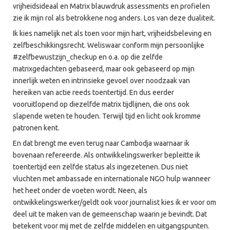
vrijheidsideaal en Matrix blauwdruk assessments en profielen
zie ik mijn rol als betrokkene nog anders. Los van deze dualiteit.
Ik kies namelijk net als toen voor mijn hart, vrijheidsbeleving en
zelfbeschikkingsrecht. Weliswaar conform mijn persoonlijke
#zelfbewustzijn_checkup en o.a. op die zelfde
matrixgedachten gebaseerd, maar ook gebaseerd op mijn
innerlijk weten en intrinsieke gevoel over noodzaak van
hereiken van actie reeds toentertijd. En dus eerder
vooruitlopend op diezelfde matrix tijdlijnen, die ons ook
slapende weten te houden. Terwijl tijd en licht ook kromme
patronen kent.
En dat brengt me even terug naar Cambodja waarnaar ik
bovenaan refereerde. Als ontwikkelingswerker bepleitte ik
toentertijd een zelfde status als ingezetenen. Dus niet
vluchten met ambassade en internationale NGO hulp wanneer
het heet onder de voeten wordt. Neen, als
ontwikkelingswerker/geldt ook voor journalist kies ik er voor om
deel uit te maken van de gemeenschap waarin je bevindt. Dat
betekent voor mij met de zelfde middelen en uitgangspunten.