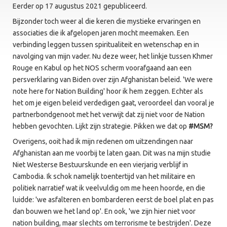
Eerder op 17 augustus 2021 gepubliceerd.
Bijzonder toch weer al die keren die mystieke ervaringen en
associaties die ik afgelopen jaren mocht meemaken. Een
verbinding leggen tussen spiritualiteit en wetenschap en in
navolging van mijn vader. Nu deze weer, het linkje tussen Khmer
Rouge en Kabul op het NOS scherm voorafgaand aan een
persverklaring van Biden over zijn Afghanistan beleid. 'We were
note here for Nation Building' hoor ik hem zeggen. Echter als
het om je eigen beleid verdedigen gaat, veroordeel dan vooral je
partnerbondgenoot met het verwijt dat zij niet voor de Nation
hebben gevochten. Lijkt zijn strategie. Pikken we dat op
#MSM?
Overigens, ooit had ik mijn redenen om uitzendingen naar
Afghanistan aan me voorbij te laten gaan. Dit was na mijn studie
Niet Westerse Bestuurskunde en een vierjarig verblijf in
Cambodia. Ik schok namelijk toentertijd van het militaire en
politiek narratief wat ik veelvuldig om me heen hoorde, en die
luidde: 'we asfalteren en bombarderen eerst de boel plat en pas
dan bouwen we het land op'. En ook, 'we zijn hier niet voor
nation building, maar slechts om terrorisme te bestrijden'. Deze