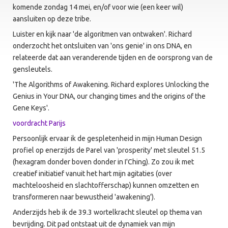
komende zondag 14 mei, en/of voor wie (een keer wil)
aansluiten op deze tribe.
Luister en kijk naar 'de algoritmen van ontwaken'. Richard
onderzocht het ontsluiten van 'ons genie' in ons DNA, en
relateerde dat aan veranderende tijden en de oorsprong van de
gensleutels.
'The Algorithms of Awakening. Richard explores Unlocking the
Genius in Your DNA, our changing times and the origins of the
Gene Keys'.
voordracht Parijs
Persoonlijk ervaar ik de gespletenheid in mijn Human Design
profiel op enerzijds de Parel van 'prosperity' met sleutel 51.5
(hexagram donder boven donder in I'Ching). Zo zou ik met
creatief initiatief vanuit het hart mijn agitaties (over
machteloosheid en slachtofferschap) kunnen omzetten en
transformeren naar bewustheid 'awakening').
Anderzijds heb ik de 39.3 wortelkracht sleutel op thema van
bevrijding. Dit pad ontstaat uit de dynamiek van mijn