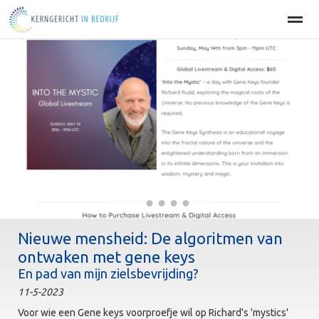
Home
BEDRIJFSOPTIMALISATIE
PERSOONLIJKE EFFECT
Home
Agenda
Nieuws
Zoeken
Pag
●
●
●
●
●
Nieuwe mensheid: De algoritmen van
ontwaken met gene keys
En pad van mijn zielsbevrijding?
11-5-2023
Voor wie een Gene keys voorproefje wil op Richard's 'mystics'