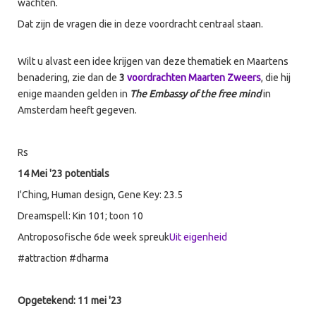
wachten.
Dat zijn de vragen die in deze voordracht centraal staan.
Wilt u alvast een idee krijgen van deze thematiek en Maartens
benadering, zie dan de
3
voordrachten Maarten Zweers
, die hij
enige maanden gelden in
The Embassy of the free mind
in
Amsterdam heeft gegeven.
Rs
14 Mei '23 potentials
I'Ching, Human design, Gene Key: 23.5
Dreamspell: Kin 101; toon 10
Antroposofische 6de week spreuk
Uit eigenheid
#attraction #dharma
Opgetekend: 11 mei '23