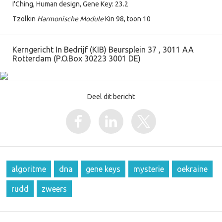
I'Ching, Human design, Gene Key: 23.2
Tzolkin
Harmonische Module
Kin 98, toon 10
Kerngericht In Bedrijf (KIB) Beursplein 37 , 3011 AA
Rotterdam (P.O.Box 30223 3001 DE)
Deel dit bericht
algoritme
dna
gene keys
mysterie
oekraine
rudd
zweers