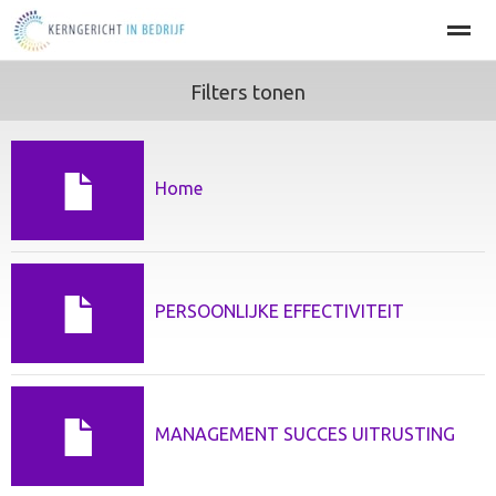
Filters tonen
Home
BEDRIJFSOPTIMALISATIE
PERSOONLIJKE EFFECT
Home
Agenda
Nieuws
Zoeken
Pag
Home
PERSOONLIJKE EFFECTIVITEIT
MANAGEMENT SUCCES UITRUSTING