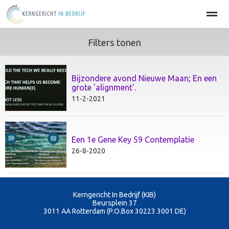
Filters tonen
Home
BEDRIJFSOPTIMALISATIE
PERSOONLIJKE EFFECT
Bijzondere avond Nieuwe Maan; En een
Home
Agenda
Nieuws
Zoeken
Pag
grote 'alignment'.
11-2-2021
Een 1e Gene Key 59 Contemplatie
26-8-2020
Kerngericht In Bedrijf (KIB)
Beursplein 37
3011 AA
Rotterdam (P.O.Box 30223 3001 DE)