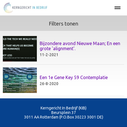
Filters tonen
Home
BEDRIJFSOPTIMALISATIE
PERSOONLIJKE EFFECT
Bijzondere avond Nieuwe Maan; En een
Home
Agenda
Nieuws
Zoeken
Pag
grote 'alignment'.
11-2-2021
Een 1e Gene Key 59 Contemplatie
26-8-2020
Kerngericht In Bedrijf (KIB)
Beursplein 37
3011 AA
Rotterdam (P.O.Box 30223 3001 DE)