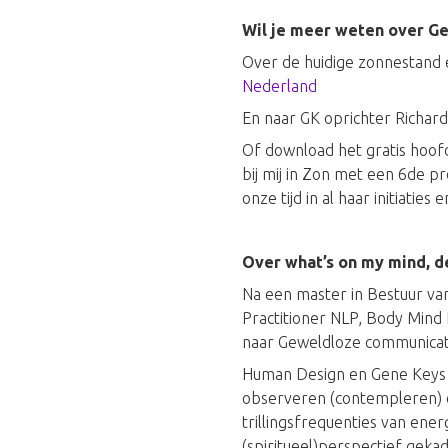
Wil je meer weten over Ge
Over de huidige zonnestand 
Nederland
En naar GK oprichter Richar
Of download het gratis hoofd
bij mij in Zon met een 6de pr
onze tijd in al haar initiatie
Over what’s on my mind, d
Na een master in Bestuur va
Practitioner NLP, Body Mind 
naar Geweldloze communicatie
Human Design en Gene Keys n
observeren (contempleren) 
trillingsfrequenties van ener
(spiritueel)perspectief gek