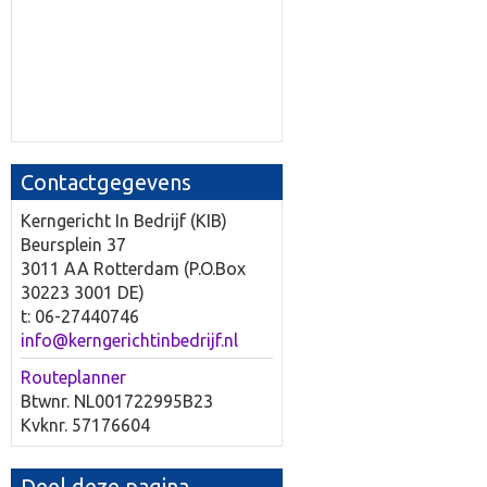
Contactgegevens
Kerngericht In Bedrijf (KIB)
Beursplein 37
3011 AA Rotterdam (P.O.Box
30223 3001 DE)
t: 06-27440746
info@kerngerichtinbedrijf.nl
Routeplanner
Btwnr. NL001722995B23
Kvknr. 57176604
Deel deze pagina