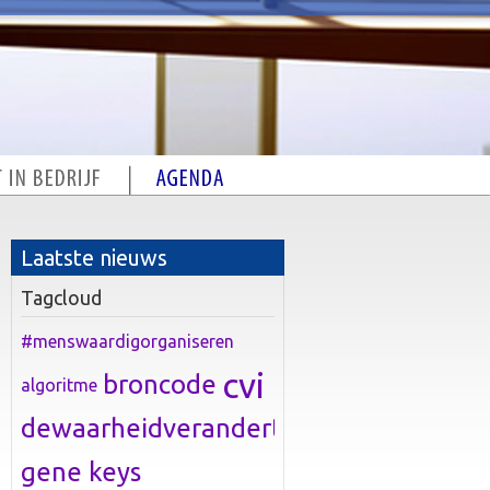
Laatste nieuws
Tagcloud
#menswaardigorganiseren
cvi
broncode
algoritme
dewaarheidverandert
gene keys