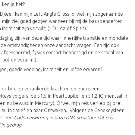
n ken je het?
)leer kan mijn Left Angle Cross, ofwel mijn zogenaamde
, mijn ziel goed gedijen wanneer bij mij de basisbehoeften
intimiteit zijn vervult; (HD LAX of Spirit).
tdaging zijn van deze tijd waar innerlijke transitie en mondiale
nde omstandigheden onze aandacht vragen. Een tijd ook
afgeschermd, fysiek contact beangstigd en de schaal van
groot en verarmd.
ijen, goede voeding, intimiteit en liefde ervaren?
en er bij diep verankerde krachten en energieen
ys volgers: de 51.5 in Pearl Jupiter en 51.2 IQ mentaal in
 en nu bewust in Mercury). Ofwel mijn reis verliep bij pre
 nu Initiatief en naar Ontwaken. Volgens de Genekeysleer
et een
Codon eiwitring in onze DNA structuur dat ons
 in gedrag
.