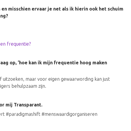
en misschien ervaar je net als ik hierin ook het schuim
ing?
en frequentie?
raag op, ’hoe kan ik mijn frequentie hoog maken
elf uitzoeken, maar voor eigen gewaarwording kan just
igers behulpzaam zijn.
oor mij Transparant.
ert #paradigmashift #menswaardigorganiseren