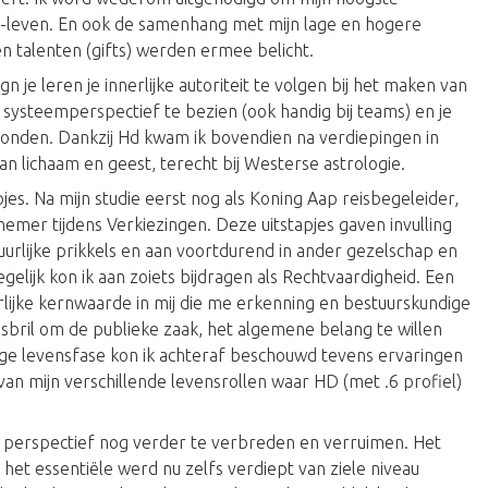
be-leven. En ook de samenhang met mijn lage en hogere
en talenten (gifts) werden ermee belicht.
 je leren je innerlijke autoriteit te volgen bij het maken van
it systeemperspectief te bezien (ook handig bij teams) en je
ronden. Dankzij Hd kwam ik bovendien na verdiepingen in
 lichaam en geest, terecht bij Westerse astrologie.
jes. Na mijn studie eerst nog als Koning Aap reisbegeleider,
nemer tijdens Verkiezingen. Deze uitstapjes gaven invulling
urlijke prikkels en aan voortdurend in ander gezelschap en
elijk kon ik aan zoiets bijdragen als Rechtvaardigheid. Een
lijke kernwaarde in mij die me erkenning en bestuurskundige
sisbril om de publieke zaak, het algemene belang te willen
tige levensfase kon ik achteraf beschouwd tevens ervaringen
n mijn verschillende levensrollen waar HD (met .6 profiel)
n perspectief nog verder te verbreden en verruimen. Het
 het essentiële werd nu zelfs verdiept van ziele niveau