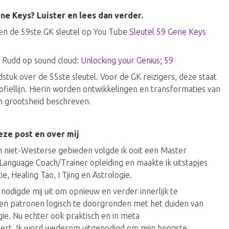
ne Keys? Luister en lees dan verder.
en de 59ste GK sleutel op You Tube
Sleutel 59 Gene Keys
d Rudd op sound cloud:
Unlocking your Genius; 59
stuk over de 55ste sleutel. Voor de GK reizigers, deze staat
ofiellijn. Hierin worden ontwikkelingen en transformaties van
s en grootsheid beschreven.
eze post en over mij
n niet-Westerse gebieden volgde ik ooit een Master
Language Coach/Trainer opleiding en maakte ik uitstapjes
, Healing Tao, I Tjing en Astrologie.
odigde mij uit om opnieuw en verder innerlijk te
en patronen logisch te doorgronden met het duiden van
gie. Nu echter ook praktisch en in meta
adert. Ik word wederom uitgenodigd om mijn hoogste