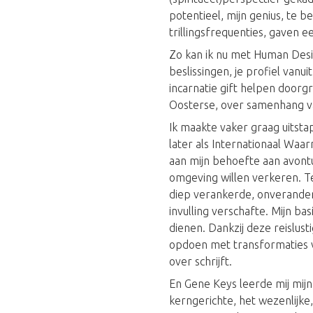
potentieel, mijn genius, te 
trillingsfrequenties, gaven e
Zo kan ik nu met Human Design
beslissingen, je profiel vanu
incarnatie gift helpen doorg
Oosterse, over samenhang van
Ik maakte vaker graag uitstap
later als Internationaal Waar
aan mijn behoefte aan avontu
omgeving willen verkeren. Teg
diep verankerde, onverander
invulling verschafte. Mijn ba
dienen. Dankzij deze reislus
opdoen met transformaties va
over schrijft.
En Gene Keys leerde mij mij
kerngerichte, het wezenlijke,