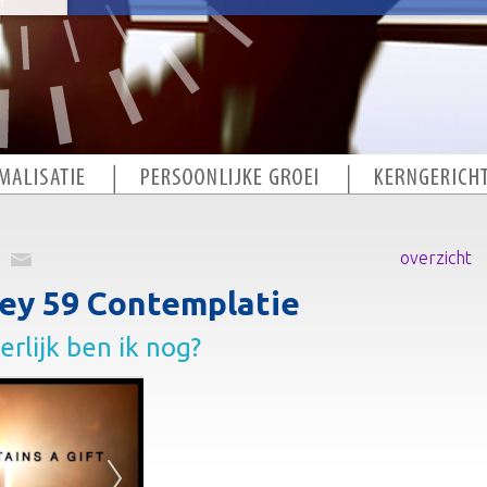
overzicht
ey 59 Contemplatie
rlijk ben ik nog?