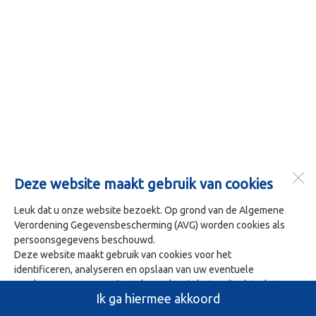
Deze website maakt gebruik van cookies
Leuk dat u onze website bezoekt. Op grond van de Algemene
Verordening Gegevensbescherming (AVG) worden cookies als
persoonsgegevens beschouwd.
Deze website maakt gebruik van cookies voor het
identificeren, analyseren en opslaan van uw eventuele
voorkeuren. Om onze site te bezoeken is het nodig dat u het
Ik ga hiermee akkoord
gebruik van deze cookies accepteert. U doet dit door op 'Ja ik
ga hiermee akkoord' te klikken.