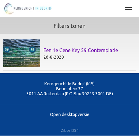
Filters tonen
Home
BEDRIJFSOPTIMALISATIE
PERSOONLIJKE EFFECT
Een 1e Gene Key 59 Contemplatie
Home
Agenda
Nieuws
Zoeken
Pag
26-8-2020
Kerngericht In Bedrijf (KIB)
Beursplein 37
3011 AA
Rotterdam (P.O.Box 30223 3001 DE)
Open desktopversie
Ziber DS4