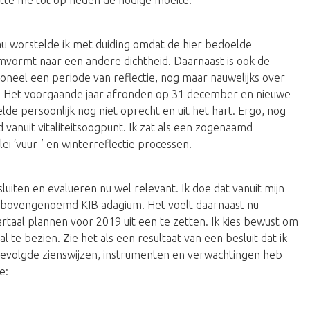
veau worstelde ik met duiding omdat de hier bedoelde
omvormt naar een andere dichtheid. Daarnaast is ook de
ioneel een periode van reflectie, nog maar nauwelijks over
en. Het voorgaande jaar afronden op 31 december en nieuwe
de persoonlijk nog niet oprecht en uit het hart. Ergo, nog
 vanuit vitaliteitsoogpunt. Ik zat als een zogenaamd
lei ‘vuur-’ en winterreflectie processen.
sluiten en evalueren nu wel relevant. Ik doe dat vanuit mijn
 bovengenoemd KIB adagium. Het voelt daarnaast nu
taal plannen voor 2019 uit een te zetten. Ik kies bewust om
te bezien. Zie het als een resultaat van een besluit dat ik
 gevolgde zienswijzen, instrumenten en verwachtingen heb
e: