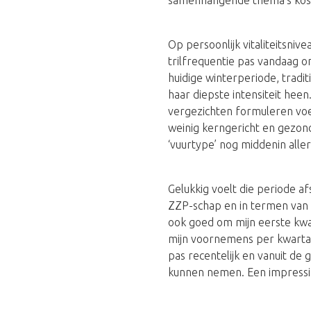
Op persoonlijk vitaliteitsni
trilfrequentie pas vandaag 
huidige winterperiode, tradit
haar diepste intensiteit he
vergezichten formuleren voel
weinig kerngericht en gezond
‘vuurtype’ nog middenin aller
Gelukkig voelt die periode af
ZZP-schap en in termen van
ook goed om mijn eerste kwar
mijn voornemens per kwartaal 
pas recentelijk en vanuit de
kunnen nemen. Een impressi