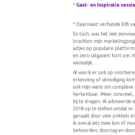
*
Gast- en Inspiratie sessi
* Daarnaast verhuisde KIB v
En toch, was het niet eenvoud
brachten mijn marketingpogi
acties op populaire platforms
en zero-uitgaven! Kort om: K
wenselijk.
Al was ik er ook op voorbere
erkenning of uitnodiging ko
ook mijn wens om complexe vr
herkenbaar. Meer concreet, i
bij te dragen. Al adviseerde 
2018 op te stellen omdat er 
geraakt door vele prikkels e
ik overal iets mee kon of mo
behoorden, doorzag en doorle