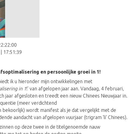
22:22:00
| 17:51:39
soptimalisering en persoonlijke groei in 1!
edt ik u hieronder mijn ontwikkelingen met
alisering in 1
!’ van afgelopen jaar aan. Vandaag, 4 februari,
 jaar afgesloten en treedt een nieuw Chinees Nieuwjaar in.
quentie (meer verdichtend
bekoorlijk) wordt manifest als je dat vergelijkt met de
ende aandacht van afgelopen vuurjaar (trigram ’li’ Chinees).
bezinnen op deze twee in de titelgenoemde nauw
te me tot op heden de nodige moeite.