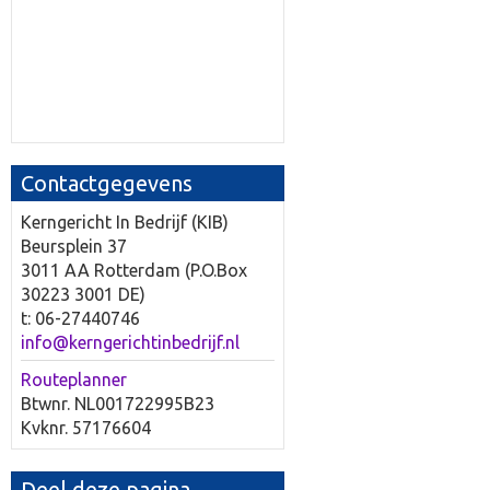
Contactgegevens
Kerngericht In Bedrijf (KIB)
Beursplein 37
3011 AA Rotterdam (P.O.Box
30223 3001 DE)
t: 06-27440746
info@kerngerichtinbedrijf.nl
Routeplanner
Btwnr. NL001722995B23
Kvknr. 57176604
Deel deze pagina