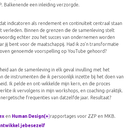
.P. Balkenende een inleiding verzorgde.
at indicatoren als rendement en continuïteit centraal staan
t verleden. Binnen de grenzen die de samenleving stelt
nwoordig echter zou het succes van ondernemen worden
 jij bent voor de maatschappij. Had ik zo’n transformatie
erboven genoemde voorspelling op YouTube gehoord?
heid aan de samenleving in elk geval invulling met het
de instrumenten die ik persoonlijk inzette bij het doen van
id. Ik pelde en ont-wikkelde mijn kern, en die proces
erkte ik vervolgens in mijn workshops, en coaching-praktijk.
energetische frequenties van datzelfde jaar. Resultaat?
ex
en
Human Design(+
)
rapportages voor ZZP en MKB.
ntwikkel jebesezelf