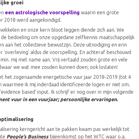
ijke groei
een
een astrologische voorspelling
waarin een grote
voor 2018 werd aangekondigd.
-wikkelen en onze kern bloot leggen diende zich aan. We
 de bedoeling om onze opgedane zelfkennis maatschappelijk
gen aan het collectieve bewustzijn. Deze uitnodiging en erin
or ‘overleving’ aldus de voorspelling. En achteraf beschouwd
min. mij met name aan. Vrij vertaald zouden grote en vele
lwaar we wat mee zouden kunnen doen; ook loslaten!
met het zogenaamde energetische vuur jaar 2018-2019 (tot 4
 waarmee ik mij inderdaad identificeerde logen er niet om.
vidence based’ input. Ik schrijf er nog over in mijn volgende
ment vuur in een vuurjaar; persoonlijke ervaringen.
optimalisering
lisering kerngericht aan te pakken kwam pas werkelijk tot
nte
People’s Business
bijeenkomst op het WTC waar o.a.