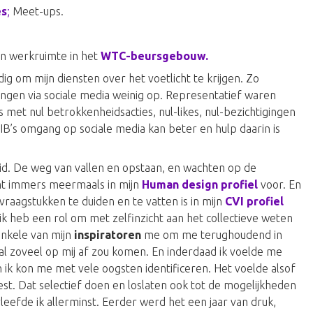
es
;
Meet-ups.
an werkruimte in het
WTC-beursgebouw.
ig om mijn diensten over het voetlicht te krijgen. Zo
ngen via sociale media weinig op. Representatief waren
 met nul betrokkenheidsacties, nul-likes, nul-bezichtigingen
IB’s omgang op sociale media kan beter en hulp daarin is
id. De weg van vallen en opstaan, en wachten op de
mt immers meermaals in mijn
Human design profiel
voor. En
aagstukken te duiden en te vatten is in mijn
CVI profiel
k heb een rol om met zelfinzicht aan het collectieve weten
enkele van mijn
inspiratoren
me om me terughoudend in
al zoveel op mij af zou komen. En inderdaad ik voelde me
n ik kon me met vele oogsten identificeren. Het voelde alsof
est. Dat selectief doen en loslaten ook tot de mogelijkheden
efde ik allerminst. Eerder werd het een jaar van druk,