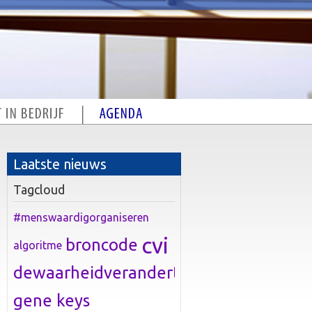
Laatste nieuws
Tagcloud
#menswaardigorganiseren
cvi
broncode
algoritme
dewaarheidverandert
gene keys