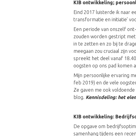
KIB ontwikkeling; persoonl
Eind 2017 luisterde ik naar 
transformatie en initiatie’ 
Een periode van onszelf ont
zouden worden gestript met
in te zetten en zo bij te dra
meegaan zou cruciaal zijn vo
spreekt het deel vanaf 18.40
oogsten op ons pad komen a
Mijn persoonlijke ervaring 
feb 2019) en de vele oogsten
Ze gaven me ook voldoende ’e
blog.
Kennisdeling: het ele
KIB ontwikkeling: Bedrijfs
De opgave om bedrijfsoptima
samenhang tijdens een rece