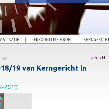
overzicht
018/19 van Kerngericht In
02-2019