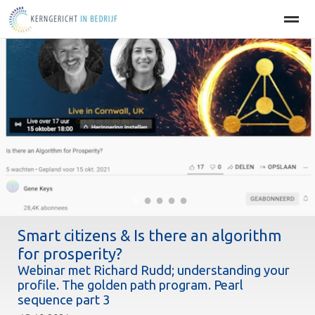
Home
BEDRIJFSOPTIMALISATIE
PERSOONLIJKE EFFECT
Home
Agenda
Nieuws
Zoeken
Pag
●
●
●
●
●
Smart citizens & Is there an algorithm
for prosperity?
Webinar met Richard Rudd; understanding your
profile. The golden path program. Pearl
sequence part 3