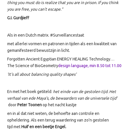
thing you must do is realize that you are in prison. If you think
you are free, you can't escape.”
G.I. Gurdjieff
Als in een Dutch matrix. #Surveillancestaat
met allerlei vormen en patronen in tijden als een kwaliteit van
gemanifesteerd bewustzijn in licht.
Forgotten Ancient Egyptian ENERGY HEALING Technology…
The Science of BioGeometry
design language, min 8.50 tot 11.00
'It's all about balancing quality shapes'
En met het boek getiteld:
het einde van de gestolen tijd. Het
verhaal van ede Maya's, de bewaarders van de universele tijd'
door
Peter Toonen
op het nacht kastje
en in al dat niet weten, de behoefte aan controle en
opheldering. Als een terug waardering van zo'n gestolen
tijd met
Huif en een beetje Engel.