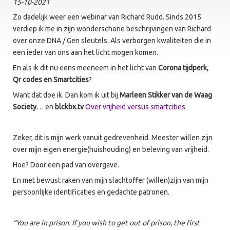
15-10-2021
Zo dadelijk weer een webinar van Richard Rudd. Sinds 2015
verdiep ik me in zijn wonderschone beschrijvingen van Richard
over onze DNA / Gen sleutels. Als verborgen kwaliteiten die in
een ieder van ons aan het licht mogen komen.
En als ik dit nu eens meeneem in het licht van
Corona tijdperk,
Qr codes en Smartcities
?
Want dat doe ik. Dan kom ik uit bij
Marleen Stikker van de Waag
Society
… en
blckbx.tv
Over vrijheid versus smartcities
Zeker, dit is mijn werk vanuit gedrevenheid. Meester willen zijn
over mijn eigen energie(huishouding) en beleving van vrijheid.
Hoe? Door een pad van overgave.
En met bewust raken van mijn slachtoffer (willen)zijn van mijn
persoonlijke identificaties en gedachte patronen.
“You are in prison. If you wish to get out of prison, the first