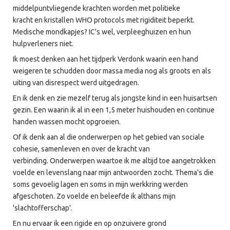
middelpuntvliegende krachten worden met politieke
kracht en kristallen WHO protocols met rigiditeit beperkt.
Medische mondkapjes? IC's wel, verpleeghuizen en hun
hulpverleners niet.
Ik moest denken aan het tijdperk Verdonk waarin een hand
weigeren te schudden door massa media nog als groots en als
uiting van disrespect werd uitgedragen.
En ik denk en zie mezelf terug als jongste kind in een huisartsen
gezin. Een waarin ik al in een 1,5 meter huishouden en continue
handen wassen mocht opgroeien.
Of ik denk aan al die onderwerpen op het gebied van sociale
cohesie, samenleven en over de kracht van
verbinding. Onderwerpen waartoe ik me altijd toe aangetrokken
voelde en levenslang naar mijn antwoorden zocht. Thema's die
soms gevoelig lagen en soms in mijn werkkring werden
afgeschoten. Zo voelde en beleefde ik althans mijn
'slachtofferschap'.
En nu ervaar ik een rigide en op onzuivere grond