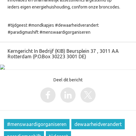
innovaties en onafhankelijk assessments afgestemd op
ieders eigen energiehuishouding, conform onze broncodes.
#tijdgeest #mondkapjes #dewaarheidverandert
#paradigmashift #menswaardigorganiseren
Kerngericht In Bedrijf (KIB) Beursplein 37 , 3011 AA
Rotterdam (P.O.Box 30223 3001 DE)
Deel dit bericht
#menswaardigorganiseren
dewaarheidverandert