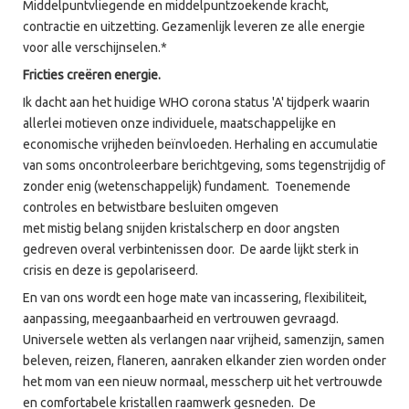
Middelpuntvliegende en middelpuntzoekende kracht,
contractie en uitzetting. Gezamenlijk leveren ze alle energie
voor alle verschijnselen.*
Fricties creëren energie.
Ik dacht aan het huidige WHO corona status 'A' tijdperk waarin
allerlei motieven onze individuele, maatschappelijke en
economische vrijheden beïnvloeden. Herhaling en accumulatie
van soms oncontroleerbare berichtgeving, soms tegenstrijdig of
zonder enig (wetenschappelijk) fundament. Toenemende
controles en betwistbare besluiten omgeven
met mistig belang snijden kristalscherp en door angsten
gedreven overal verbintenissen door. De aarde lijkt sterk in
crisis en deze is gepolariseerd.
En van ons wordt een hoge mate van incassering, flexibiliteit,
aanpassing, meegaanbaarheid en vertrouwen gevraagd.
Universele wetten als verlangen naar vrijheid, samenzijn, samen
beleven, reizen, flaneren, aanraken elkander zien worden onder
het mom van een nieuw normaal, messcherp uit het vertrouwde
en comfortabele kristallen raamwerk gesneden. De