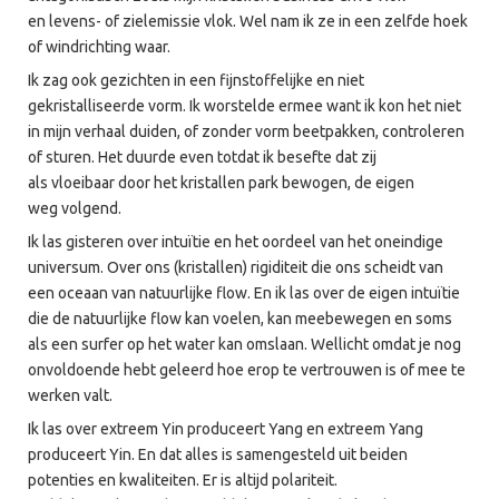
en levens- of zielemissie vlok. Wel nam ik ze in een zelfde hoek
of windrichting waar.
Ik zag ook gezichten in een fijnstoffelijke en niet
gekristalliseerde vorm. Ik worstelde ermee want ik kon het niet
in mijn verhaal duiden, of zonder vorm beetpakken, controleren
of sturen. Het duurde even totdat ik besefte dat zij
als vloeibaar door het kristallen park bewogen, de eigen
weg volgend.
Ik las gisteren over intuïtie en het oordeel van het oneindige
universum. Over ons (kristallen) rigiditeit die ons scheidt van
een oceaan van natuurlijke flow. En ik las over de eigen intuïtie
die de natuurlijke flow kan voelen, kan meebewegen en soms
als een surfer op het water kan omslaan. Wellicht omdat je nog
onvoldoende hebt geleerd hoe erop te vertrouwen is of mee te
werken valt.
Ik las over extreem Yin produceert Yang en extreem Yang
produceert Yin. En dat alles is samengesteld uit beiden
potenties en kwaliteiten. Er is altijd polariteit.