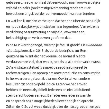
gebaseerd, nieuw normaal dat eenvoudig naar voorwaardelijke
vrijheid en zelfs (toekomstige)verbanning tendeert. Niet
bewust een angst, eerder een vermoeden van een tendens.
En wat kan ik me dan verheugen dat het ene uiterste natuurlijk
en noodzakelijkerwijs omslaat in haar tegendeel. Van extreme
verdichting naar uitzetting en vrijheid. Wow wat een
bekrachtiging en vertrouwen geeft me dat.
In de NLP wordt gezegd, 'waarop je focust groeit'. En
Winnende
Wending,
koos ik in 2013 als derde bedrijfsnaam. Een
geuzenaam. Want dat het voormalige normaal niet te
verduurzamen viel, daar was ik, net als u, al eerder van bewust.
Zo'n kristallen stelsel is simpel gezegd niet moreel te
rechtvaardigen. Een oproep om onze productie en consumptie
te herwaarderen, steun ik daarom. Ook in tal van andere
besluiten zit ongetwijfeld logica. Laten we het erover
hebben en neem alsjeblieft iedereen en niet uitsluitend
stemgerechtigden serieus. Benader een ieder in waarde
en bespreek onze mogelijkheden liever eerlijk en oprecht.
Zitten de IC'Sc vol wees duidelijk over de risicogroepen en pas