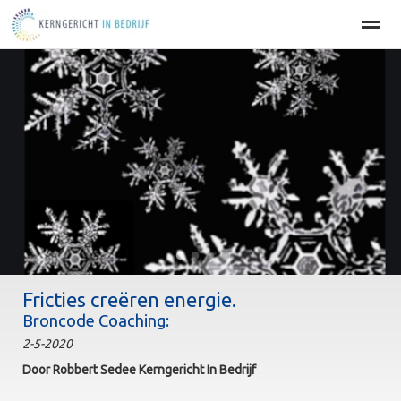
Home
BEDRIJFSOPTIMALISATIE
PERSOONLIJKE EFFECT
Home
Agenda
Nieuws
Zoeken
Pag
●
●
●
●
Fricties creëren energie.
Broncode Coaching:
2-5-2020
Door Robbert Sedee Kerngericht In Bedrijf