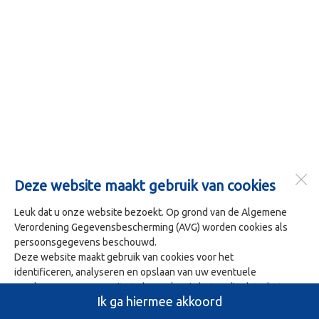
Deze website maakt gebruik van cookies
Leuk dat u onze website bezoekt. Op grond van de Algemene
Verordening Gegevensbescherming (AVG) worden cookies als
persoonsgegevens beschouwd.
Deze website maakt gebruik van cookies voor het
identificeren, analyseren en opslaan van uw eventuele
voorkeuren. Om onze site te bezoeken is het nodig dat u het
Ik ga hiermee akkoord
gebruik van deze cookies accepteert. U doet dit door op 'Ja ik
ga hiermee akkoord' te klikken.