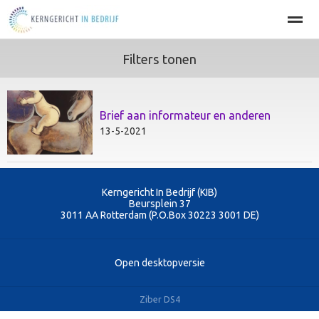
Filters tonen
Home
BEDRIJFSOPTIMALISATIE
PERSOONLIJKE EFFECT
Brief aan informateur en anderen
Home
Agenda
Nieuws
Zoeken
Pag
13-5-2021
Kerngericht In Bedrijf (KIB)
Beursplein 37
3011 AA
Rotterdam (P.O.Box 30223 3001 DE)
Open desktopversie
Ziber DS4