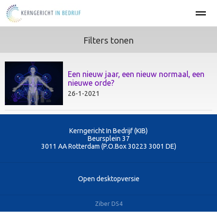
Filters tonen
Home
BEDRIJFSOPTIMALISATIE
PERSOONLIJKE EFFECT
Een nieuw jaar, een nieuw normaal, een
Home
Agenda
Nieuws
Zoeken
Pag
nieuwe orde?
26-1-2021
Kerngericht In Bedrijf (KIB)
Beursplein 37
3011 AA
Rotterdam (P.O.Box 30223 3001 DE)
Open desktopversie
Ziber DS4