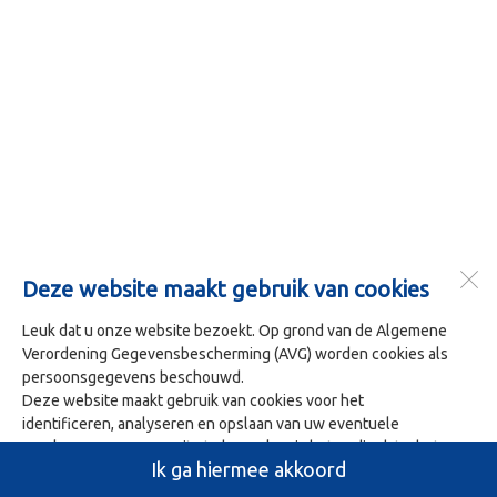
Deze website maakt gebruik van cookies
Leuk dat u onze website bezoekt. Op grond van de Algemene
Verordening Gegevensbescherming (AVG) worden cookies als
persoonsgegevens beschouwd.
Deze website maakt gebruik van cookies voor het
identificeren, analyseren en opslaan van uw eventuele
voorkeuren. Om onze site te bezoeken is het nodig dat u het
Ik ga hiermee akkoord
gebruik van deze cookies accepteert. U doet dit door op 'Ja ik
ga hiermee akkoord' te klikken.