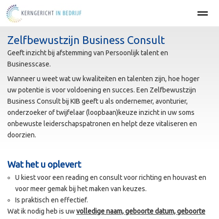
Zelfbewustzijn Business Consult
Home
BEDRIJFSOPTIMALISATIE
PERSOONLIJKE EFFECT
Geeft inzicht bij afstemming van Persoonlijk talent en
Businesscase.
Home
Agenda
Nieuws
Zoeken
Pag
Wanneer u weet wat uw kwaliteiten en talenten zijn, hoe hoger
uw potentie is voor voldoening en succes. Een Zelfbewustzijn
Business Consult bij KIB geeft u als ondernemer, avonturier,
onderzoeker of twijfelaar (loopbaan)keuze inzicht in uw soms
onbewuste leiderschapspatronen en helpt deze vitaliseren en
doorzien.
Wat het u oplevert
U kiest voor een reading en consult voor richting en houvast en
voor meer gemak bij het maken van keuzes.
Is praktisch en effectief.
Wat ik nodig heb is uw
volledige naam, geboorte datum, geboorte