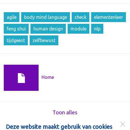
agile
body mind language
check
elementenleer
feng shui
human design
module
nlp
tijdgeest
zelfbewust
Home
Toon alles
Deze website maakt gebruik van cookies