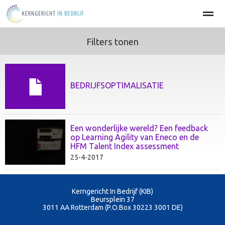
Filters tonen
Home
BEDRIJFSOPTIMALISATIE
PERSOONLIJKE EFFECT
Home
Agenda
Nieuws
Zoeken
Pag
BEDRIJFSOPTIMALISATIE
Een wonderlijke wereld? Een feedback
op Learning Agility van Eneco en de
HFM Talent Index assessment
25-4-2017
Kerngericht In Bedrijf (KIB)
Beursplein 37
3011 AA
Rotterdam (P.O.Box 30223 3001 DE)