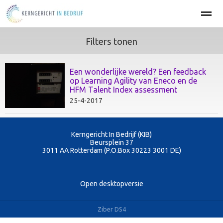
Filters tonen
Home
BEDRIJFSOPTIMALISATIE
PERSOONLIJKE EFFECT
Een wonderlijke wereld? Een feedback
op Learning Agility van Eneco en de
Home
Agenda
Nieuws
Zoeken
Pag
HFM Talent Index assessment
25-4-2017
Kerngericht In Bedrijf (KIB)
Beursplein 37
3011 AA
Rotterdam (P.O.Box 30223 3001 DE)
Open desktopversie
Ziber DS4