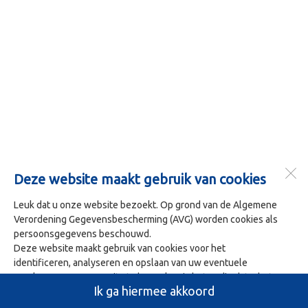
Deze website maakt gebruik van cookies
Leuk dat u onze website bezoekt. Op grond van de Algemene
Verordening Gegevensbescherming (AVG) worden cookies als
persoonsgegevens beschouwd.
Deze website maakt gebruik van cookies voor het
identificeren, analyseren en opslaan van uw eventuele
voorkeuren. Om onze site te bezoeken is het nodig dat u het
Ik ga hiermee akkoord
gebruik van deze cookies accepteert. U doet dit door op 'Ja ik
ga hiermee akkoord' te klikken.