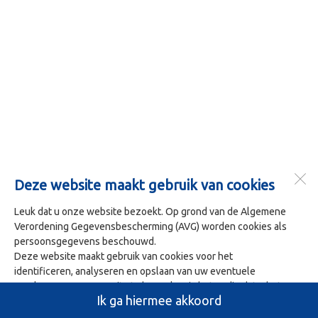
Deze website maakt gebruik van cookies
Leuk dat u onze website bezoekt. Op grond van de Algemene
Verordening Gegevensbescherming (AVG) worden cookies als
persoonsgegevens beschouwd.
Deze website maakt gebruik van cookies voor het
identificeren, analyseren en opslaan van uw eventuele
voorkeuren. Om onze site te bezoeken is het nodig dat u het
Ik ga hiermee akkoord
gebruik van deze cookies accepteert. U doet dit door op 'Ja ik
ga hiermee akkoord' te klikken.