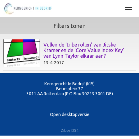
Filters tonen
Home
BEDRIJFSOPTIMALISATIE
PERSOONLIJKE EFFECT
Vullen de 'tribe rollen' van Jitske
Kramer en de 'Core Value Index Key'
Home
Agenda
Nieuws
Zoeken
Pag
van Lynn Taylor elkaar aan?
13-4-2017
Kerngericht In Bedrijf (KIB)
Beursplein 37
3011 AA
Rotterdam (P.O.Box 30223 3001 DE)
Open desktopversie
Ziber DS4